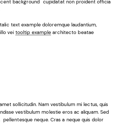
ccent background
cupidatat non proident officia
.
 italic text example doloremque laudantium,
llo vei
tooltip example
architecto beatae
 amet sollicitudin. Nam vestibulum mi lectus, quis
pendisse vestibulum molestie eros ac aliquam. Sed
a, pellentesque neque. Cras a neque quis dolor