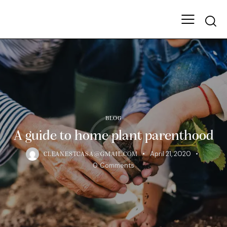
BLOG
A guide to home plant parenthood
April 21, 2020
CLEANESTCASA@GMAIL.COM
0
Comments