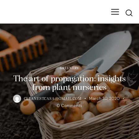
GREENERY
The art of propagation: insights
from plant nurseries
March 30, 2020
CLEANESTCASA@GMAIL.COM
0
Comments