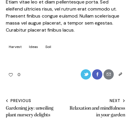
Etiam vitae leo et diam pellentesque porta. Sed
eleifend ultricies risus, vel rutrum erat commodo ut.
Praesent finibus congue euismod. Nullam scelerisque
massa vel augue placerat, a tempor sem egestas.
Curabitur placerat finibus lacus.
Harvest
Ideas
Soil
0
PREVIOUS
NEXT
Post
Gardening joy: unveiling
Relaxation and mindfulness
navigation
plant nursery delights
in your garden