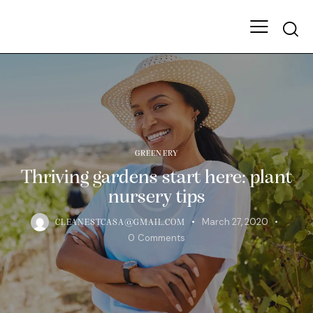
GREENERY
Thriving gardens start here: plant
nursery tips
March 27, 2020
CLEANESTCASA@GMAIL.COM
0
Comments